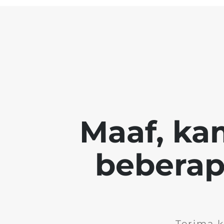
Maaf, ka
beberapa
Terima 