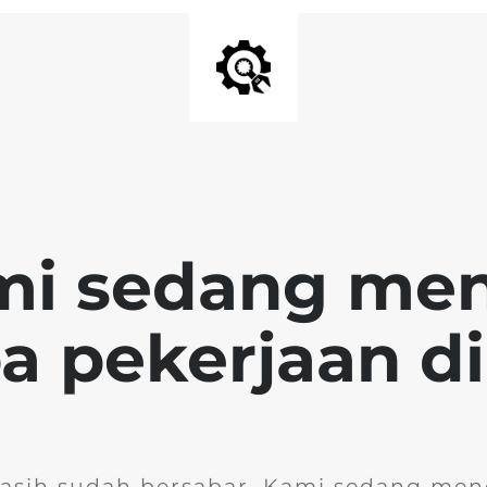
mi sedang me
 pekerjaan di 
kasih sudah bersabar. Kami sedang men