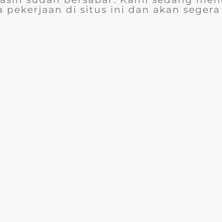
 pekerjaan di situs ini dan akan segera