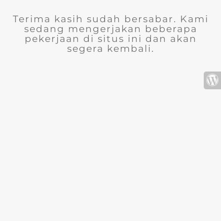
Terima kasih sudah bersabar. Kami
sedang mengerjakan beberapa
pekerjaan di situs ini dan akan
segera kembali.