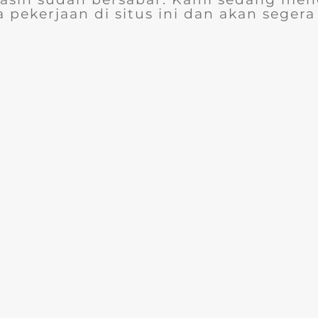
 pekerjaan di situs ini dan akan segera