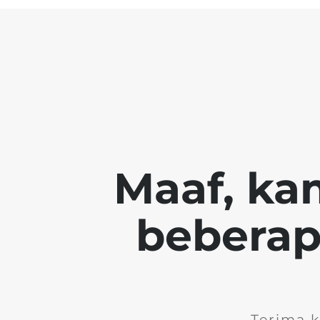
Maaf, ka
beberapa
Terima 