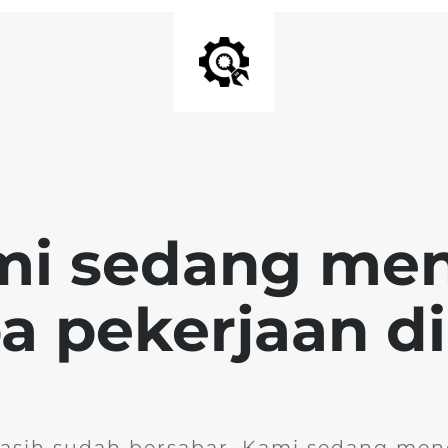
mi sedang me
 pekerjaan di 
kasih sudah bersabar. Kami sedang men