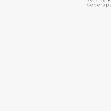
beberapa