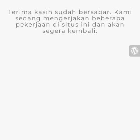
Terima kasih sudah bersabar. Kami
sedang mengerjakan beberapa
pekerjaan di situs ini dan akan
segera kembali.