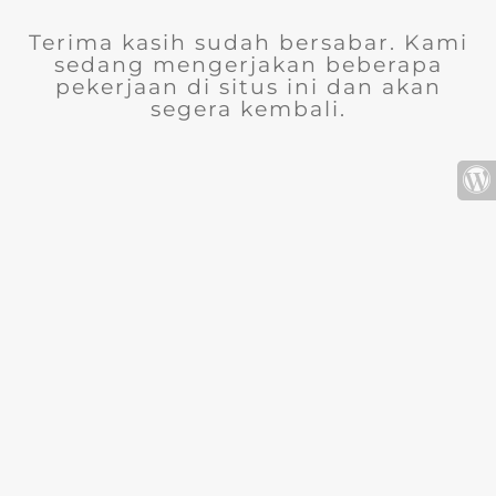
Terima kasih sudah bersabar. Kami
sedang mengerjakan beberapa
pekerjaan di situs ini dan akan
segera kembali.