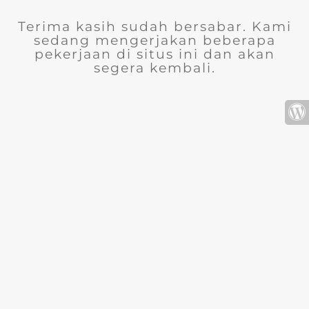
Terima kasih sudah bersabar. Kami
sedang mengerjakan beberapa
pekerjaan di situs ini dan akan
segera kembali.