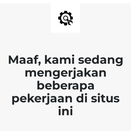
Maaf, kami sedang
mengerjakan
beberapa
pekerjaan di situs
ini