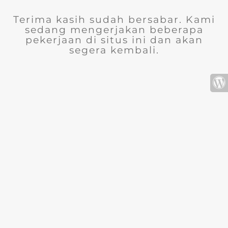
Terima kasih sudah bersabar. Kami
sedang mengerjakan beberapa
pekerjaan di situs ini dan akan
segera kembali.