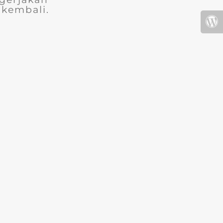
 kembali.