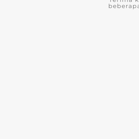
beberapa