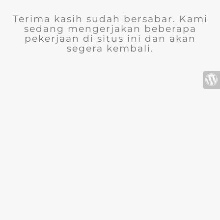
Terima kasih sudah bersabar. Kami
sedang mengerjakan beberapa
pekerjaan di situs ini dan akan
segera kembali.