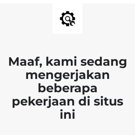
Maaf, kami sedang
mengerjakan
beberapa
pekerjaan di situs
ini