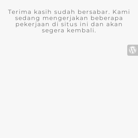
Terima kasih sudah bersabar. Kami
sedang mengerjakan beberapa
pekerjaan di situs ini dan akan
segera kembali.