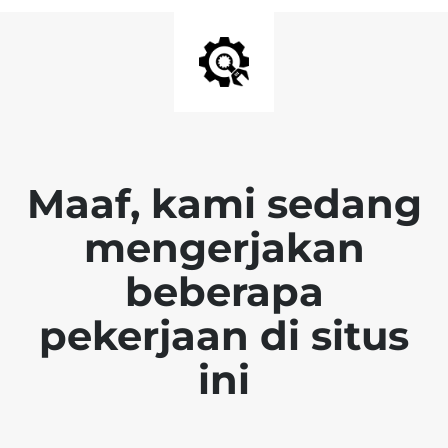
Maaf, kami sedang
mengerjakan
beberapa
pekerjaan di situs
ini