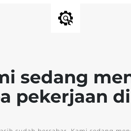
mi sedang me
 pekerjaan di 
kasih sudah bersabar. Kami sedang men