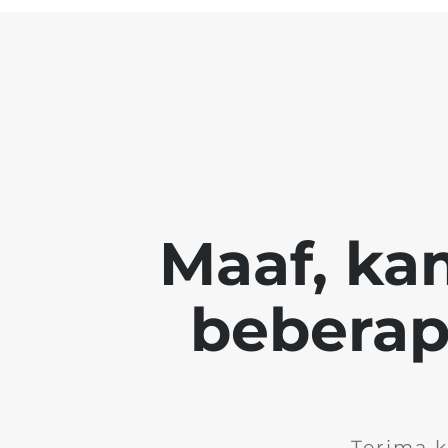
Maaf, ka
beberapa
Terima 