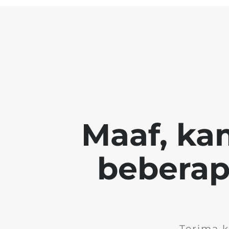
Maaf, ka
beberapa
Terima 