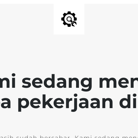
mi sedang me
 pekerjaan di 
kasih sudah bersabar. Kami sedang men