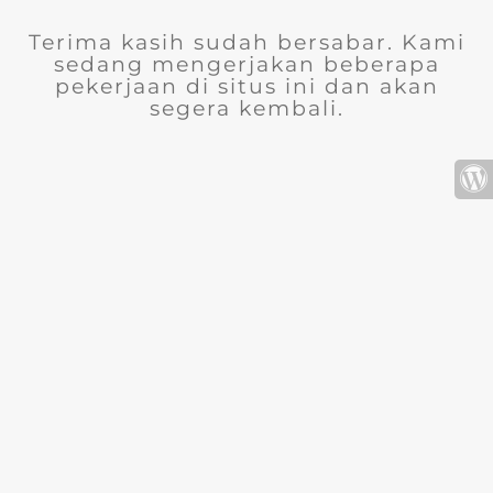
Terima kasih sudah bersabar. Kami
sedang mengerjakan beberapa
pekerjaan di situs ini dan akan
segera kembali.