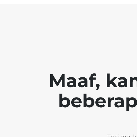
Maaf, ka
beberapa
Terima 