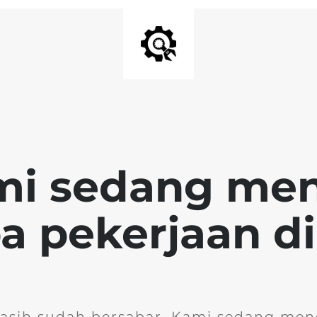
mi sedang me
 pekerjaan di 
kasih sudah bersabar. Kami sedang men