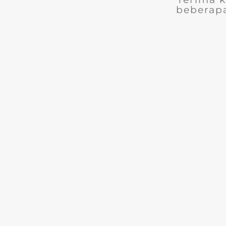
beberapa